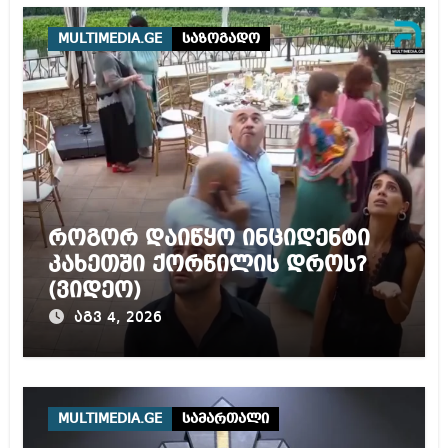
წამებას და არაადამიანურ
მოპყრობას – სააკაშვილი
MULTIMEDIA.GE
საზოგადო
როგორ დაიწყო ინციდენტი
კახეთში ქორწილის დროს?
(ვიდეო)
აგვ 4, 2026
MULTIMEDIA.GE
სამართალი