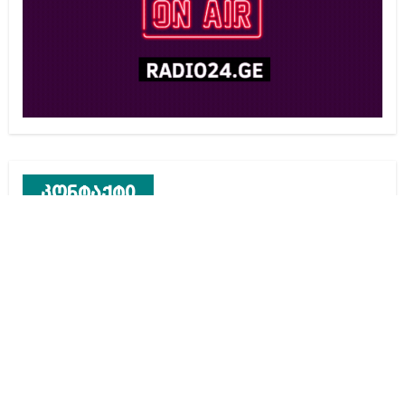
კონტაქტი
რეკლამა საიტზე
კონტაქტი
ჩვენ შესახებ