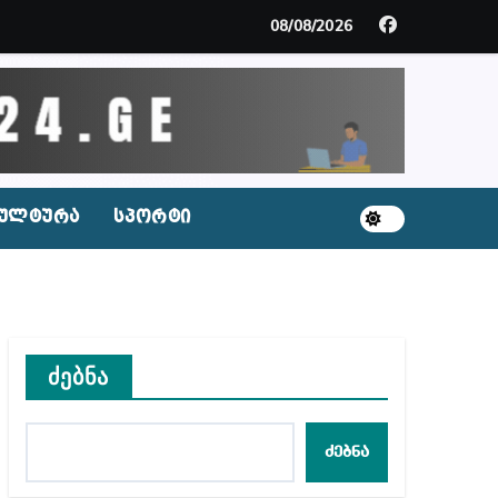
მდე პატიმრობას ითვალისწინებს
08/08/2026
გარემოა შექმნილი რუსი ტურისტებისთვის, ჩვენი კ
ცხვენთ – ეკა კუპატაძე ნანუკა ჟორჟოლიანს
 სამარტოო საკანში მოთავსება, საერთაშორისო ნორმე
ულტურა
სპორტი
ს ნაცვლად ცხენის ხორცი შეჰქონდათ
ლ შეტევაზე ჩვენი ეროვნული იდენტობის წინააღმდე
ს ცენტრის რეკომენდაციები
ძებნა
ძებნა
აშვილი