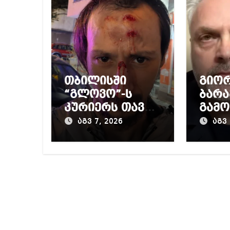
თბილისში
გიო
“გლოვო”-ს
ბარა
კურიერს თავს
გამო
დაესხნენ
პრო
აგვ 7, 2026
აგვ 
მიერ
წინა
დაწ
გამო