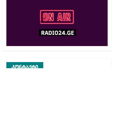
კონტაქტი
რეკლამა საიტზე
კონტაქტი
ჩვენ შესახებ