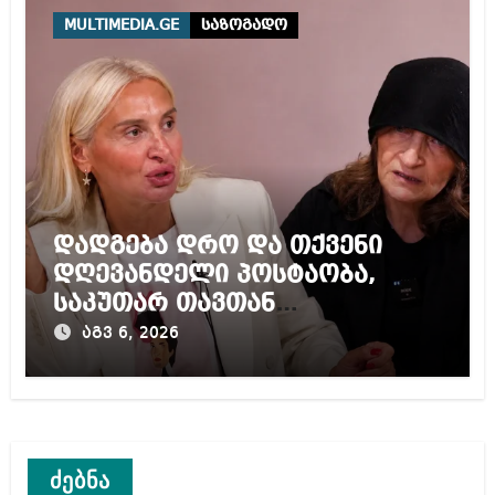
MULTIMEDIA.GE
საზოგადო
დადგება დრო და თქვენი
დღევანდელი პოსტაობა,
საკუთარ თავთან
შეგარცხვენთ – ეკა კუპატაძე
აგვ 6, 2026
ნანუკა ჟორჟოლიანს
ძებნა