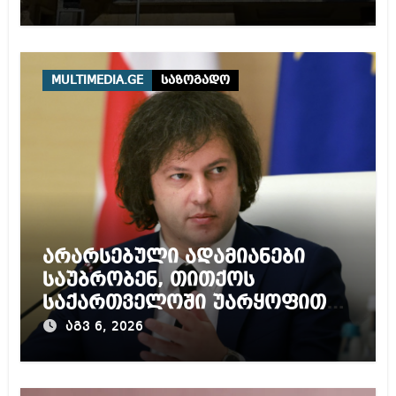
ითვალისწინებს
MULTIMEDIA.GE
საზოგადო
არარსებული ადამიანები
საუბრობენ, თითქოს
საქართველოში უარყოფითი
გარემოა შექმნილი რუსი
აგვ 6, 2026
ტურისტებისთვის, ჩვენი კარი
არის ღია ნებისმიერი
ტურისტისთვის