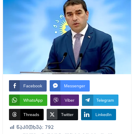
Facebook
Messenger
WhatsApp
Viber
Telegram
Threads
Twitter
LinkedIn
წაკითხვა:
792