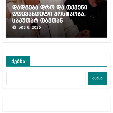
დადგება დრო და თქვენი
დღევანდელი პოსტაობა,
საკუთარ თავთან
შეგარცხვენთ – ეკა კუპატაძე
აგვ 6, 2026
ნანუკა ჟორჟოლიანს
ძებნა
ძებნა