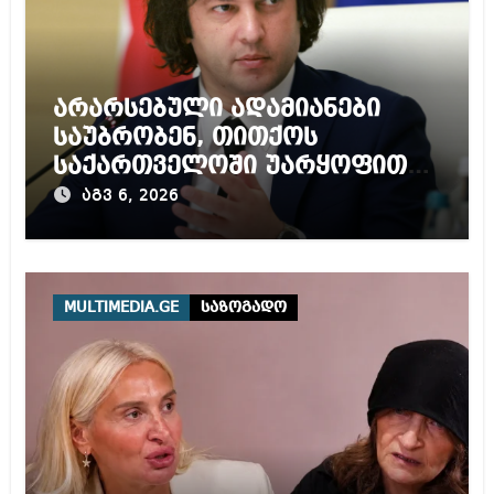
არარსებული ადამიანები
საუბრობენ, თითქოს
საქართველოში უარყოფითი
გარემოა შექმნილი რუსი
აგვ 6, 2026
ტურისტებისთვის, ჩვენი კარი
არის ღია ნებისმიერი
ტურისტისთვის
MULTIMEDIA.GE
საზოგადო