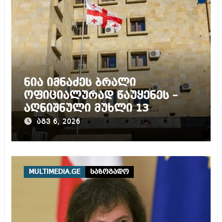
ნია იმნაძეს ბრალი
ოფიციალურად წაუყენეს –
აღნიშნული მუხლი 13
წლამდე პატიმრობას
აგვ 6, 2026
ითვალისწინებს
MULTIMEDIA.GE
საზოგადო