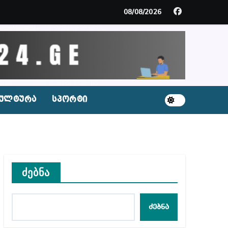
მდე პატიმრობას ითვალისწინებს
08/08/2026
გარემოა შექმნილი რუსი ტურისტებისთვის, ჩვენი კ
ცხვენთ – ეკა კუპატაძე ნანუკა ჟორჟოლიანს
 სამარტოო საკანში მოთავსება, საერთაშორისო ნორმე
ულტურა
სპორტი
ს ნაცვლად ცხენის ხორცი შეჰქონდათ
ლ შეტევაზე ჩვენი ეროვნული იდენტობის წინააღმდე
ს ცენტრის რეკომენდაციები
ძებნა
ძებნა
აშვილი