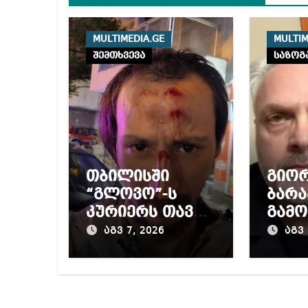
MULTIMEDIA.GE
MULTIM
შემთხვევა
საზოგ
თბილისში
გიო
“გლოვო”-ს
ბარა
კურიერს თავს
გამო
დაესხნენ
პრო
აგვ 7, 2026
აგვ 
მიერ
წინა
დაწ
გამო