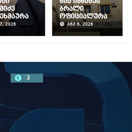
რგი
ნია იმნაძეს
მიძე
ბრალი
ეხმაურა
ოფიციალურად
კურატურის
წაუყენეს –
7, 2026
აგვ 6, 2026
, მის
აღნიშნული
აღმდეგ
მუხლი 13
ყებულ
წლამდე
ძიებას
პატიმრობას
ითვალისწინებს
2