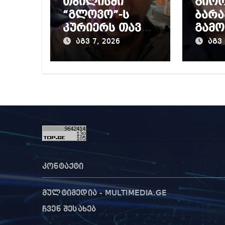
თბილისში
გიო
“გლოვო”-ს
ბარა
კურიერს თავს
გამო
დაესხნენ
პრო
აგვ 7, 2026
აგვ 
მიერ
წინა
დაწ
გამო
კონტაქტი
მულტიმედია - MULTIMEDIA.GE
ჩვენ შესახებ