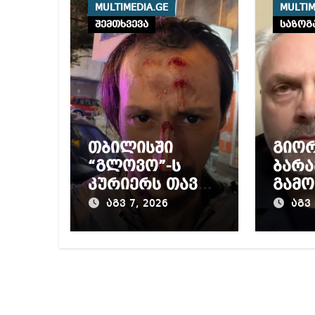
MULTIMEDIA.GE
MULTIM
შემთხვევა
საზოგ
თბილისში
გიო
“გლოვო”-ს
ბარა
კურიერს თავს
გამო
დაესხნენ
პრო
აგვ 7, 2026
აგვ 
მიერ
წინა
დაწ
გამო