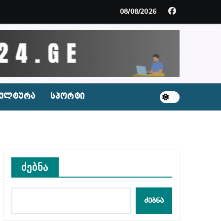
მდე პატიმრობას ითვალისწინებს
08/08/2026
გარემოა შექმნილი რუსი ტურისტებისთვის, ჩვენი კ
ცხვენთ – ეკა კუპატაძე ნანუკა ჟორჟოლიანს
 სამარტოო საკანში მოთავსება, საერთაშორისო ნორმე
ულტურა
სპორტი
ს ნაცვლად ცხენის ხორცი შეჰქონდათ
ლ შეტევაზე ჩვენი ეროვნული იდენტობის წინააღმდე
ს ცენტრის რეკომენდაციები
ძებნა
ძებნა
აშვილი