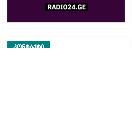
კონტაქტი
რეკლამა საიტზე
კონტაქტი
ჩვენ შესახებ