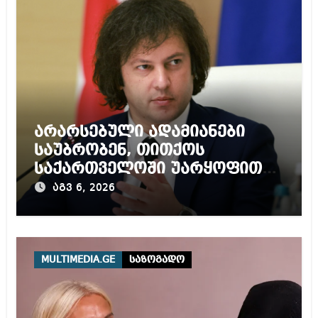
არარსებული ადამიანები
საუბრობენ, თითქოს
საქართველოში უარყოფითი
გარემოა შექმნილი რუსი
აგვ 6, 2026
ტურისტებისთვის, ჩვენი კარი
არის ღია ნებისმიერი
ტურისტისთვის
MULTIMEDIA.GE
საზოგადო