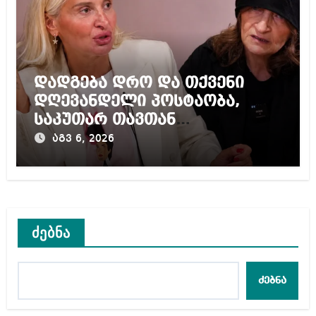
დადგება დრო და თქვენი
დღევანდელი პოსტაობა,
საკუთარ თავთან
შეგარცხვენთ – ეკა კუპატაძე
აგვ 6, 2026
ნანუკა ჟორჟოლიანს
ძებნა
ძებნა