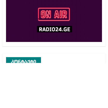
კონტაქტი
რეკლამა საიტზე
კონტაქტი
ჩვენ შესახებ