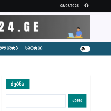
მდე პატიმრობას ითვალისწინებს
08/08/2026
გარემოა შექმნილი რუსი ტურისტებისთვის, ჩვენი კ
ცხვენთ – ეკა კუპატაძე ნანუკა ჟორჟოლიანს
 სამარტოო საკანში მოთავსება, საერთაშორისო ნორმე
ულტურა
სპორტი
ს ნაცვლად ცხენის ხორცი შეჰქონდათ
ლ შეტევაზე ჩვენი ეროვნული იდენტობის წინააღმდე
ს ცენტრის რეკომენდაციები
ძებნა
ძებნა
აშვილი