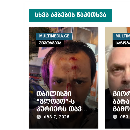
სხვა ამბების წაკითხვა
MULTIMEDIA.GE
MULTIM
შემთხვევა
საზოგ
თბილისში
გიო
“გლოვო”-ს
ბარა
კურიერს თავს
გამო
დაესხნენ
პრო
აგვ 7, 2026
აგვ 
მიერ