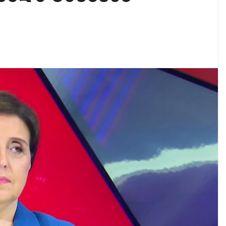
აუჩის გარშემო — COVID-19-ის წარმოშობის გამოძიე
ი ოპოზიციური ტელევიზიებით უკმაყოფილოა
ს კურიერს თავს დაესხნენ