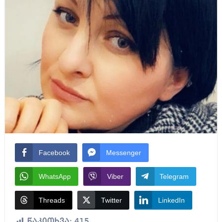
Facebook
Messenger
WhatsApp
Viber
Telegram
Threads
Twitter
LinkedIn
წაკითხვა:
415