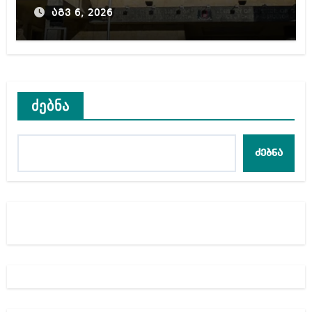
წლამდე პატიმრობას
აგვ 6, 2026
ითვალისწინებს
ძებნა
ძებნა