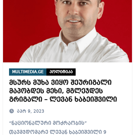
MULTIMEDIA.GE
პოლიტიკა
მსურს მუხა ვიყო შეურიგალი
მაპობდეს მეხი, მგლეჯდეს
გრიგალი – ლევან ხაბეიშვილი
აპრ 9, 2023
“ნაციონალური მოძრაობის”
თავმჯდომარე ლევან ხაბეიშვილი 9