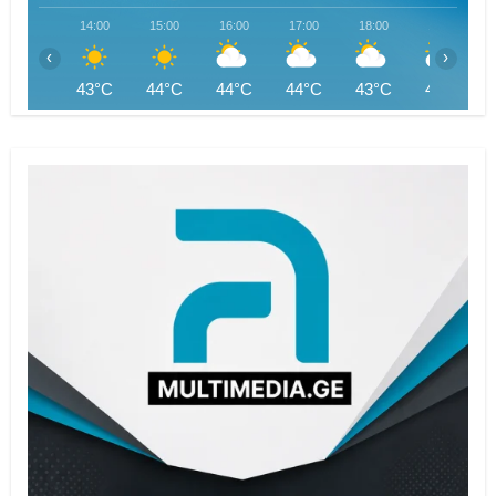
14:00
15:00
16:00
17:00
18:00
19:00
‹
›
43°C
44°C
44°C
44°C
43°C
42°C