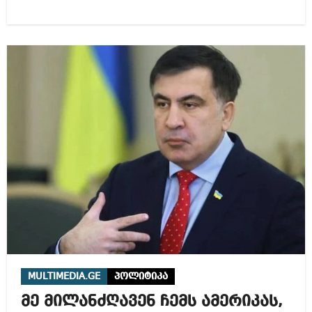
MULTIMEDIA.GE
პოლიტიკა
მე მილანძღავენ ჩემს ამერიკას,