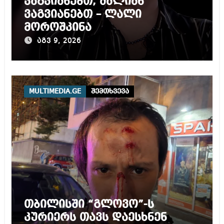
ვაგვიანებთ, ძალიან
ვაგვიანებთ – ლალი
მოროშკინა
აგვ 9, 2026
MULTIMEDIA.GE
შემთხვევა
თბილისში “გლოვო”-ს
კურიერს თავს დაესხნენ