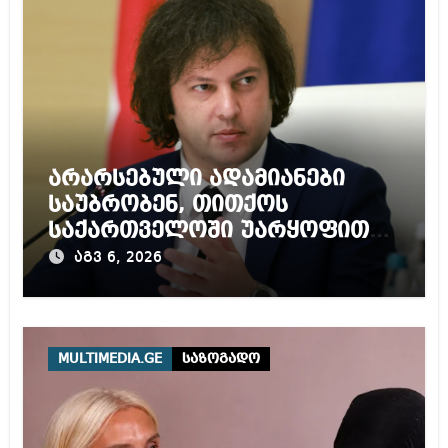
არარსებული ადამიანები
საუბრობენ, თითქოს
საქართველოში უარყოფითი
გარემოა შექმნილი რუსი
აგვ 6, 2026
ტურისტებისთვის, ჩვენი კარი
არის ღია ნებისმიერი
ტურისტისთვის
MULTIMEDIA.GE
საზოგადო