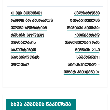
პოსტის
ვის ატყუებთ?
ქალბატონმა
ნავიგაცია
რატომ არ აუკრძალა
ზურაბიშვილმა
ელენე ხოშტარიამ
დამისვა კითხვა:
რუსებს სოლიკო
“ეთნიკურად
ვირსალაძის
ქართველები რას
საკუთრებით
ნიშნავს 21-ე
სარგებლობის
საუკუნეში?!
უფლება?
სირცხვილიაო –
ემზარ კვიციანი
სხვა ამბების წაკითხვა