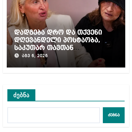
დადგება დრო და თქვენი
დღევანდელი პოსტაობა,
საკუთარ თავთან
შეგარცხვენთ – ეკა კუპატაძე
აგვ 6, 2026
ნანუკა ჟორჟოლიანს
ძებნა
ძებნა