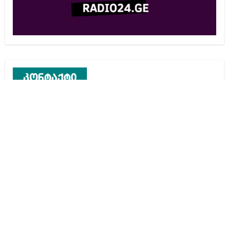
კონტაქტი
რეკლამა საიტზე
კონტაქტი
ჩვენ შესახებ