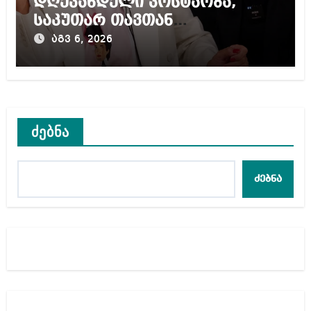
დღევანდელი პოსტაობა,
საკუთარ თავთან
შეგარცხვენთ – ეკა კუპატაძე
აგვ 6, 2026
ნანუკა ჟორჟოლიანს
ძებნა
ძებნა