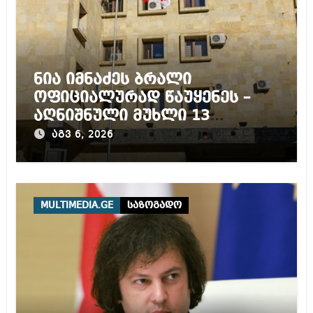
ნია იმნაძეს ბრალი
ოფიციალურად წაუყენეს –
აღნიშნული მუხლი 13
წლამდე პატიმრობას
აგვ 6, 2026
ითვალისწინებს
MULTIMEDIA.GE
საზოგადო