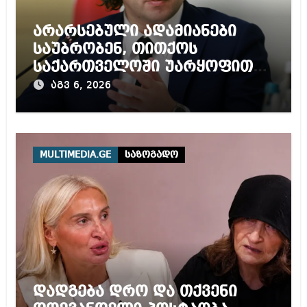
არარსებული ადამიანები
საუბრობენ, თითქოს
საქართველოში უარყოფითი
გარემოა შექმნილი რუსი
აგვ 6, 2026
ტურისტებისთვის, ჩვენი კარი
არის ღია ნებისმიერი
ტურისტისთვის
MULTIMEDIA.GE
საზოგადო
დადგება დრო და თქვენი