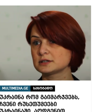
MULTIMEDIA.GE
საზოგადო
უკრაინა რომ გაიმარჯვებს,
ჩვენი რუსეთუმეები
უკრაინაში, აღდგენით