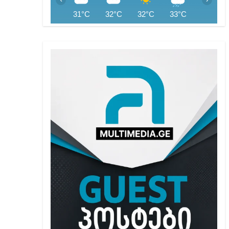
31°C
32°C
32°C
33°C
33°C