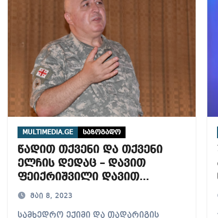
აუჩის გარშემო — COVID-19-ის წარმოშობის გამოძიე
ი ოპოზიციური ტელევიზიებით უკმაყოფილოა
ს კურიერს თავს დაესხნენ
MULTIMEDIA.GE
საზოგადო
წადით თქვენი და თქვენი
ელჩის დედაც – დავით
ფეიქრიშვილი დავით
არახამიას პასუხობს
მაი 8, 2023
17:00
18:00
19:00
20:00
21:00
22:00
23:00
სამხედრო ექიმი და თადარიგის
“უ