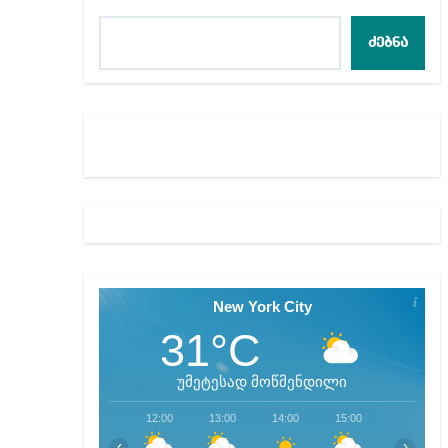
რა ხდება ენტონი ფ
ძებნა
მიხეილ სააკაშვილ
თბილისში “გლოვო”-
New York City
31°C
უმეტესად მოწმენდილი
12:00
13:00
14:00
15:00
16:00
‹
›