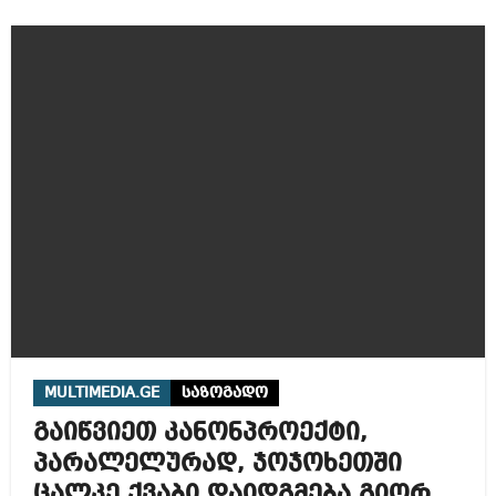
MULTIMEDIA.GE
საზოგადო
გაიწვიეთ კანონპროექტი,
პარალელურად, ჯოჯოხეთში
ცალკე ქვაბი დაიდგმება გიორგი