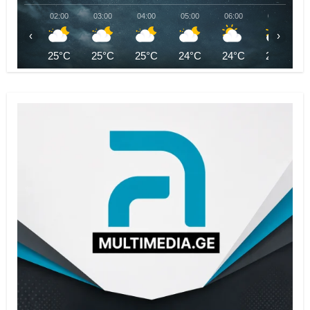
02:00
03:00
04:00
05:00
06:00
07:00
‹
›
25°C
25°C
25°C
24°C
24°C
24°C