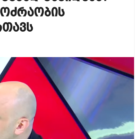
ოგადოებაში აგრესია, რომ ბოლოს, შეიძლება ტრაგიკ
.მოძრაობის
რექტორად კვლავ თინა ბერძენიშვილი აირჩიეს
რთავს
ნები საუბრობენ, თითქოს საქართველოში უარყოფითი 