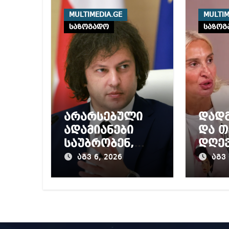
MULTIMEDIA.GE
MULTIM
საზოგადო
საზოგ
არარსებული
დად
ადამიანები
და თ
საუბრობენ,
დღე
თითქოს
პოსტ
აგვ 6, 2026
აგვ 
საქართველოში
საკუ
უარყოფითი
თავთ
გარემოა
შეგა
შექმნილი რუსი
ეკა 
ტურისტებისთვი
ნანუ