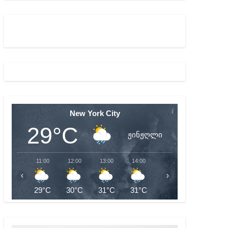
ულ შედეგებამდე მივიდეთ – ირმა ინაშვილი
გარემოა შექმნილი რუსი ტურისტებისთვის, ჩვენი კ
New York City
29°C
ჟინჟღლი
11:00
12:00
13:00
14:00
15:00
16:00
‹
›
29°C
30°C
31°C
31°C
31°C
32°C