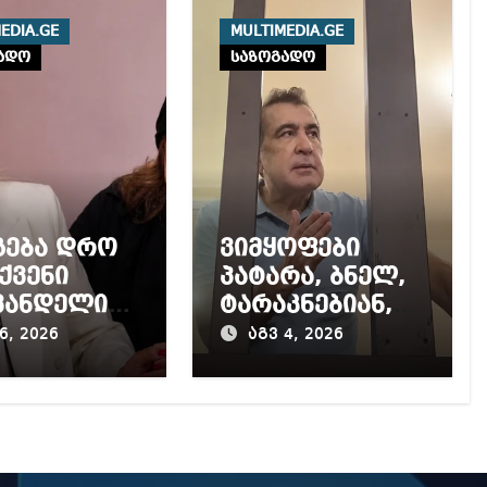
EDIA.GE
MULTIMEDIA.GE
ადო
საზოგადო
გება დრო
ვიმყოფები
ქვენი
პატარა, ბნელ,
ვანდელი
ტარაკნებიან,
აობა,
უჰაერო
6, 2026
აგვ 4, 2026
თარ
საკანში,
ან
ამდენი ხნით
რცხვენთ –
სამარტოო
კუპატაძე
საკანში
კა
მოთავსება,