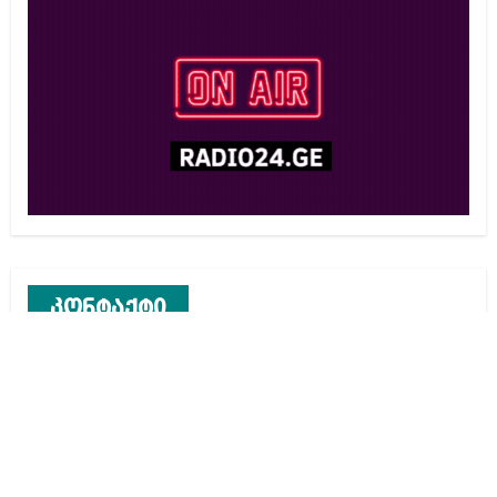
კონტაქტი
რეკლამა საიტზე
კონტაქტი