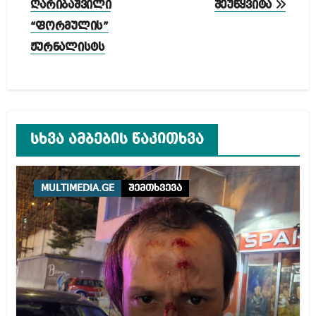
ღარიბაშვილი
შეუწყვიტა
“ფორმულის”
ჟურნალისტს
სხვა ამბების წაკითხვა
MULTIMEDIA.GE
შემთხვევა