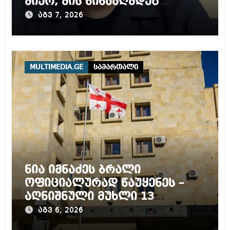
მიერ, მის წინააღმდეგ
დაწყებულ გამოძიებას
აგვ 7, 2026
MULTIMEDIA.GE
სამართალი
ნია იმნაძეს ბრალი
ოფიციალურად წაუყენეს –
აღნიშნული მუხლი 13
წლამდე პატიმრობას
აგვ 6, 2026
ითვალისწინებს