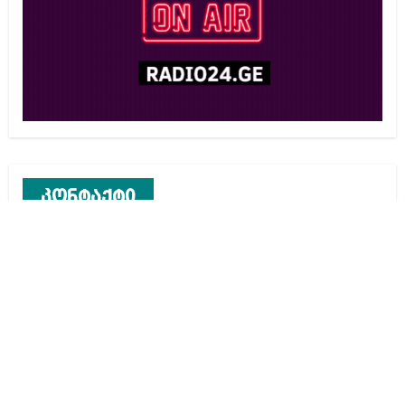
კონტაქტი
რეკლამა საიტზე
კონტაქტი
ჩვენ შესახებ