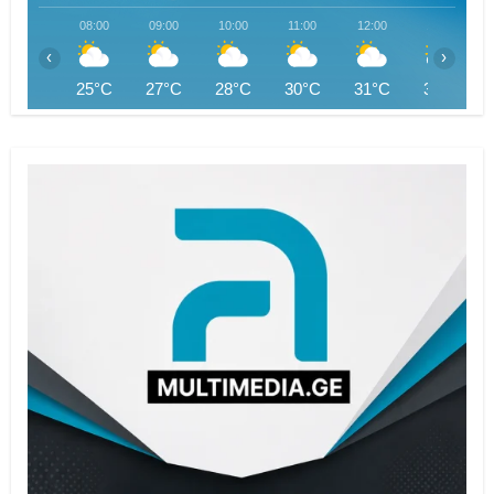
08:00
09:00
10:00
11:00
12:00
13:00
‹
›
25°C
27°C
28°C
30°C
31°C
32°C