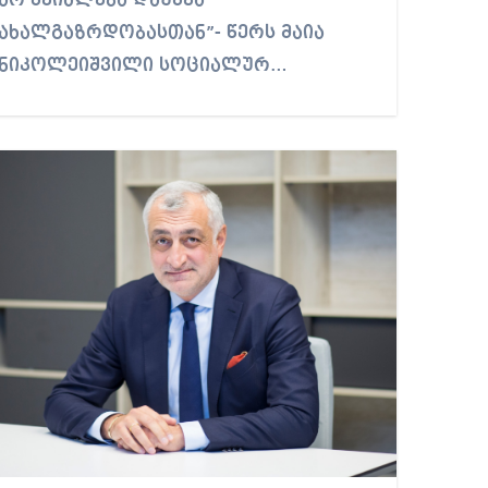
ახალგაზრდებთან
არ შეიძლება დაუშვა
ლექტორად ან პედაგოგად
ახალგაზრდობასთან”- წერს მაია
მუშაობდეს? – მაია
ნიკოლეიშვილი სოციალურ…
ნიკოლეიშვილი