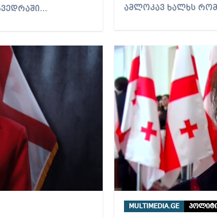
ამლოკავ ხალხს რო
ხვედრაში…
MULTIMEDIA.GE
პოლიტი