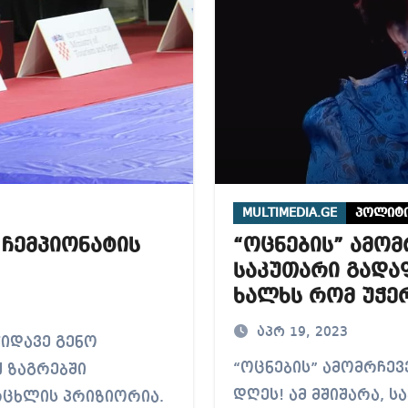
MULTIMEDIA.GE
პოლიტი
 ჩემპიონატის
“ოცნების” ამომ
საკუთარი გადა
ხალხს რომ უჭე
გიტყდებათ?! – 
აპრ 19, 2023
“ოცნების” ამომრჩეველო ნეტავ თუ მიხვდით რა მოხდა
 ზაგრებში
დღეს! ამ მშიშარა,
რცხლის პრიზიორია.