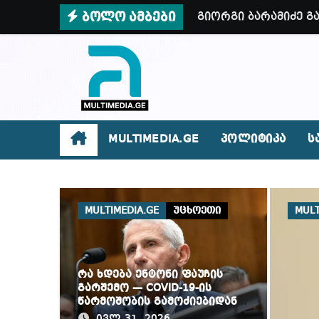
Skip
ბოლო ამბები
ნია იმნაძეს ბრალი
to
არარსებული ადამია
content
დადგება დრო და თქ
ვიმყოფები პატარა,
როგორ დაიწყო ინც
MULTIMEDIA.GE
პოლიტიკა
ს
სუს-მა დააკავა 2 
ირაკლი კობახიძე –
გადო
MULTIMEDIA.GE
უცხოეთი
MULT
როგორ მოვიქცეთ ზ
ოპოზიცია მთლიანა
როგორ გავარჩიოთ 
რა ხდება ენტონი ფაუჩის
გარშემო — COVID-19-ის
წარმოშობის გამოძიებიდან
რატომ წვალობენ? პ
შესაძლო სისხლის