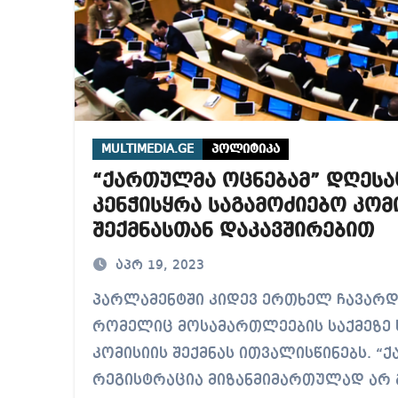
MULTIMEDIA.GE
პოლიტიკა
“ქართულმა ოცნებამ” დღესა
კენჭისყრა საგამოძიებო კომ
შექმნასთან დაკავშირებით
აპრ 19, 2023
პარლამენტში კიდევ ერთხელ ჩავარდა კენჭისყრა,
რომელიც მოსამართლეების საქმეზე 
კომისიის შექმნას ითვალისწინებს. “
რეგისტრაცია მიზანმიმართულად არ 