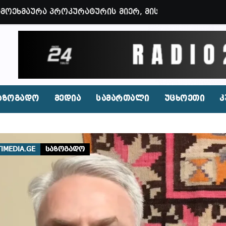
 ოფიციალურად წაუყენეს – აღნიშნული მუხლი 13 წლა
ნები საუბრობენ, თითქოს საქართველოში უარყოფითი 
ვენი დღევანდელი პოსტაობა, საკუთარ თავთან შეგარ
 ბნელ, ტარაკნებიან, უჰაერო საკანში, ამდენი ხნით
იდენტი კახეთში ქორწილის დროს? (ვიდეო)
აზოგადო
მედია
სამართალი
უცხოეთი
კ
პირი, რომლებსაც საბავშვი ბაღებში საქონლის ხორცი
 ნამდვილად არის რეაგირება საჭირო კოორდინირებუ
IMEDIA.GE
სამართალი
აფხულის ცხელ დღეებში? – დაავადებათა კონტროლი
დ მოშლილია – პრემიერი
ფეისბუქზე თაღლითური ფულადი შეთავაზებები?
ირდაპირ შექმნან მდინარაძის სამინისტრო – გია ხუხ